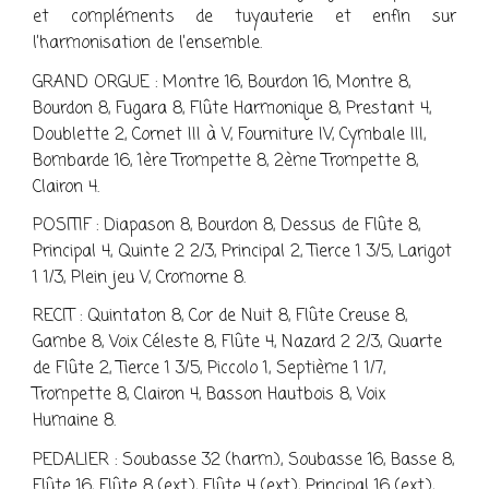
et compléments de tuyauterie et enfin sur
l’harmonisation de l’ensemble.
GRAND ORGUE : Montre 16, Bourdon 16, Montre 8,
Bourdon 8, Fugara 8, Flûte Harmonique 8, Prestant 4,
Doublette 2, Cornet III à V, Fourniture IV, Cymbale III,
Bombarde 16, 1ère Trompette 8, 2ème Trompette 8,
Clairon 4.
POSITIF : Diapason 8, Bourdon 8, Dessus de Flûte 8,
Principal 4, Quinte 2 2/3, Principal 2, Tierce 1 3/5, Larigot
1 1/3, Plein jeu V, Cromorne 8.
RECIT : Quintaton 8, Cor de Nuit 8, Flûte Creuse 8,
Gambe 8, Voix Céleste 8, Flûte 4, Nazard 2 2/3, Quarte
de Flûte 2, Tierce 1 3/5, Piccolo 1, Septième 1 1/7,
Trompette 8, Clairon 4, Basson Hautbois 8, Voix
Humaine 8.
PEDALIER : Soubasse 32 (harm.), Soubasse 16, Basse 8,
Flûte 16, Flûte 8 (ext.), Flûte 4 (ext.), Principal 16 (ext.),