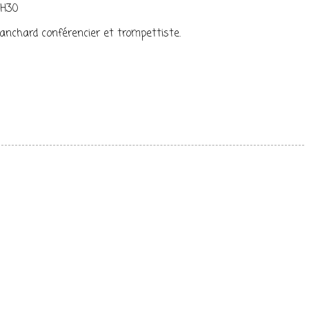
0H30
nchard conférencier et trompettiste.