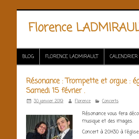
Florence LADMIRAU
BLOG
FLORENCE LADMIRAULT
CALENDRIER
Résonance : Trompette et orgue : é
Samedi 15 février .
30 janvier 2019
Florence
Concerts
Résonance vous fera découv
musique et des images.
Concert à 20H30 à l’églis