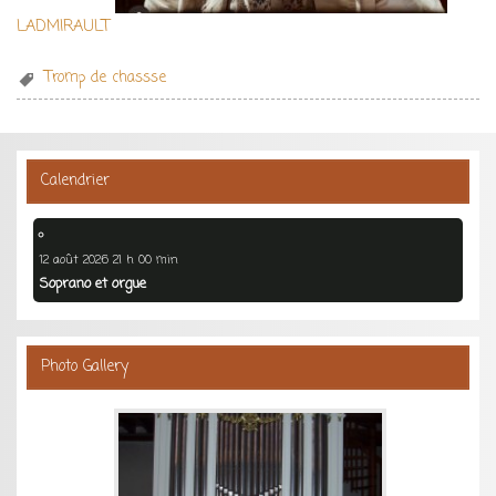
LADMIRAULT
Tromp de chassse
Calendrier
12 août 2026 21 h 00 min
Soprano et orgue
Photo Gallery